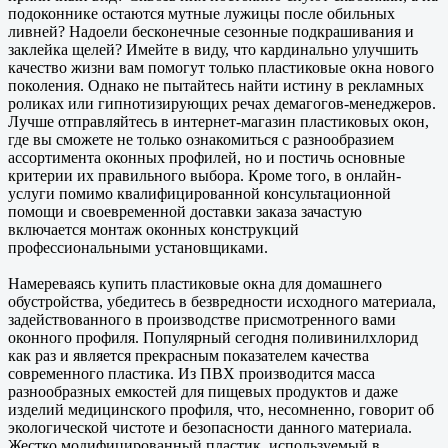
подоконнике остаются мутные лужицы после обильных
ливней? Надоели бесконечные сезонные подкрашивания и
заклейка щелей? Имейте в виду, что кардинально улучшить
качество жизни вам помогут только пластиковые окна нового
поколения. Однако не пытайтесь найти истину в рекламных
роликах или гипнотизирующих речах демагогов-менеджеров.
Лучше отправляйтесь в интернет-магазин пластиковых окон,
где вы сможете не только ознакомиться с разнообразием
ассортимента оконных профилей, но и постичь основные
критерии их правильного выбора. Кроме того, в онлайн-
услуги помимо квалифицированной консультационной
помощи и своевременной доставки заказа зачастую
включается монтаж оконных конструкций
профессиональными установщиками.
Намереваясь купить пластиковые окна для домашнего
обустройства, убедитесь в безвредности исходного материала,
задействованного в производстве присмотренного вами
оконного профиля. Популярный сегодня поливинилхлорид
как раз и является прекрасным показателем качества
современного пластика. Из ПВХ производится масса
разнообразных емкостей для пищевых продуктов и даже
изделий медицинского профиля, что, несомненно, говорит об
экологической чистоте и безопасности данного материала.
Жестко модифицированный пластик, используемый в