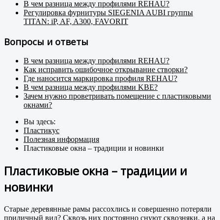
В чем разница между профилями REHAU?
Регулировка фурнитуры SIEGENIA AUBI группы
TITAN: iP, AF, A300, FAVORIT
Вопросы и ответы
В чем разница между профилями REHAU?
Как исправить ошибочное открывание створки?
Где наносится маркировка профиля REHAU?
В чем разница между профилями KBE?
Зачем нужно проветривать помещение с пластиковыми
окнами?
Вы здесь:
Пластикус
Полезная информация
Пластиковые окна – традиции и новинки
Пластиковые окна – традиции и
новинки
Старые деревянные рамы рассохлись и совершенно потеряли
приличный вид? Сквозь них постоянно снуют сквозняки, а на