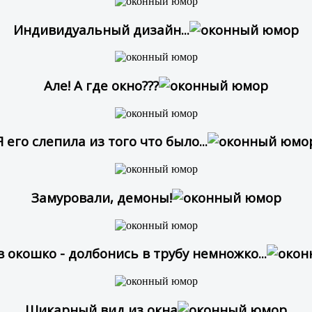
Индивидуальный дизайн...
Але! А где окно???
Я его слепила из того что было...
Замуровали, демоны!
 окошко - долбонись в трубу немножко...
Шикарный вид из окна